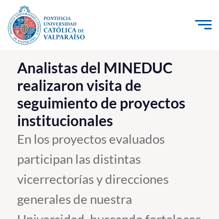
Click acá para ir directamente al contenido
La Universidad
Analistas del MINEDUC
realizaron visita de
Investigación, Creación e Innovación
seguimiento de proyectos
PUCV Internacional
institucionales
Vinculación con el Medio
En los proyectos evaluados
Admisión
participan las distintas
Pregrado
vicerrectorías y direcciones
Postgrado
generales de nuestra
Formación Continua