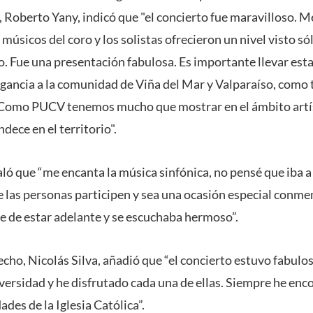
 Roberto Yany, indicó que "el concierto fue maravilloso. 
 músicos del coro y los solistas ofrecieron un nivel visto só
. Fue una presentación fabulosa. Es importante llevar esta
legancia a la comunidad de Viña del Mar y Valparaíso, como
. Como PUCV tenemos mucho que mostrar en el ámbito artíst
ndece en el territorio".
ó que “me encanta la música sinfónica, no pensé que iba a
ue las personas participen y sea una ocasión especial conm
te de estar adelante y se escuchaba hermoso”.
cho, Nicolás Silva, añadió que “el concierto estuvo fabulos
iversidad y he disfrutado cada una de ellas. Siempre he en
ades de la Iglesia Católica”.