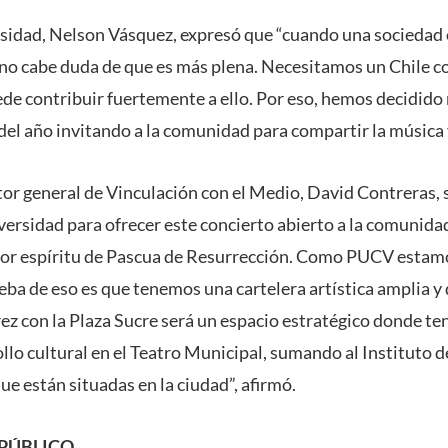
ersidad, Nelson Vásquez, expresó que “cuando una sociedad
, no cabe duda de que es más plena. Necesitamos un Chile 
uede contribuir fuertemente a ello. Por eso, hemos decidid
 del año invitando a la comunidad para compartir la música y
ctor general de Vinculación con el Medio, David Contreras, se
ersidad para ofrecer este concierto abierto a la comunidad
ejor espíritu de Pascua de Resurrección. Como PUCV est
eba de eso es que tenemos una cartelera artística amplia y 
arez con la Plaza Sucre será un espacio estratégico donde 
llo cultural en el Teatro Municipal, sumando al Instituto d
ue están situadas en la ciudad”, afirmó.
 PÚBLICO