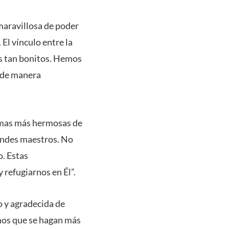
maravillosa de poder
El vínculo entre la
os tan bonitos. Hemos
n de manera
ormas más hermosas de
randes maestros. No
o. Estas
 refugiarnos en Él”.
o y agradecida de
amos que se hagan más