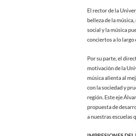
El rector de la Univ
belleza de la música
social y la música p
conciertos a lo largo
Por su parte, el dire
motivación de la Univ
música alienta al m
con la sociedad y pru
región. Este eje Álv
propuesta de desarro
a nuestras escuelas q
IMPRESIONES DEL