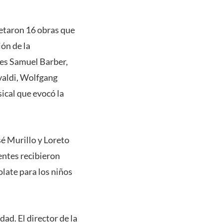
etaron 16 obras que
ión de la
res Samuel Barber,
ivaldi, Wolfgang
ical que evocó la
sé Murillo y Loreto
tentes recibieron
olate para los niños
dad. El director de la