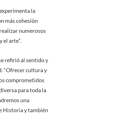
 experimenta la
con más cohesión
o realizar numerosos
 el arte”.
 refirió al sentido y
. “Ofrecer cultura y
amos comprometidos
diversa para toda la
tendremos una
e Historia y también