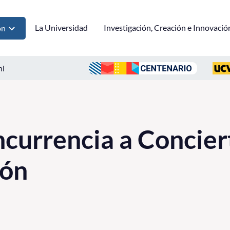
La Universidad
Investigación, Creación e Innovació
ón
ni
currencia a Concier
ión