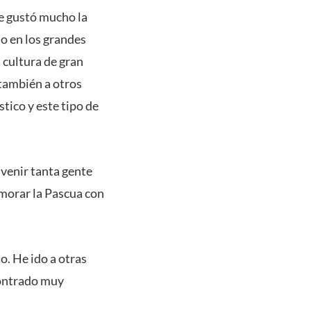
Me gustó mucho la
lo en los grandes
 cultura de gran
 también a otros
ico y este tipo de
 venir tanta gente
emorar la Pascua con
o. He ido a otras
contrado muy