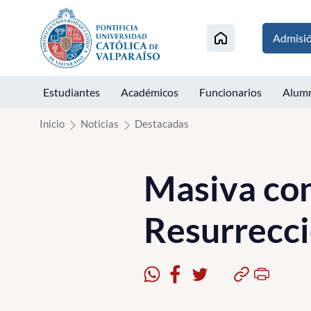
Click acá para ir directamente al contenido
Admisi
Estudiantes
Académicos
Funcionarios
Alum
Inicio
Noticias
Destacadas
Masiva con
Resurrecc