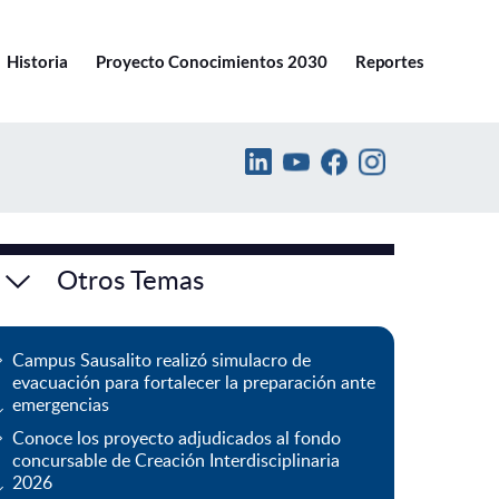
Ir a pucv.cl
Historia
Proyecto Conocimientos 2030
Reportes
Otros Temas
Campus Sausalito realizó simulacro de
evacuación para fortalecer la preparación ante
emergencias
Conoce los proyecto adjudicados al fondo
concursable de Creación Interdisciplinaria
2026