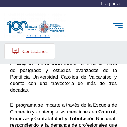
Ir a pucv.cl
Magíster
Quiénes somos
Contáctanos
Vinculación con el Medio
Magíster en Gestión
El
forma parte de la oferta
de postgrado y estudios avanzados de la
Formación Continua
Pontificia Universidad Católica de Valparaíso y
cuenta con una trayectoria de más de tres
Postgrados
décadas.
Admisión
El programa se imparte a través de la Escuela de
Control
Comercio y contempla las menciones en
,
Finanzas y Contabilidad
Tributación Nacional
y
,
ALUMNI
respondiendo a la demanda de profesionales que