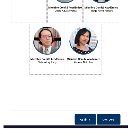
subir
volver