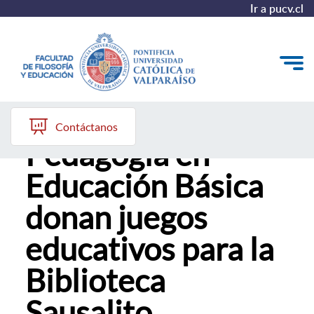
Ir a pucv.cl
Estudiantes de
Quiénes somos
Contáctanos
Pedagogía en
Líneas de trabajo 2025-2028
Educación Básica
Historia
donan juegos
Proyecto Conocimientos 2030
educativos para la
Reportes
Biblioteca
Sausalito