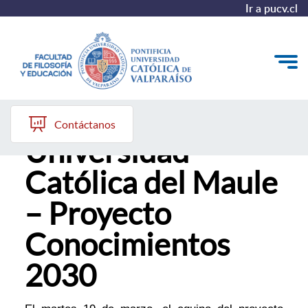
Ir a pucv.cl
Encuentro con la
Quiénes somos
Contáctanos
Universidad
Líneas de trabajo 2025-2028
Católica del Maule
Historia
– Proyecto
Proyecto Conocimientos 2030
Conocimientos
Reportes
2030