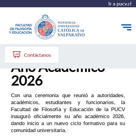
Ir a pucv.cl
Inauguración del
Quiénes somos
Contáctanos
Año Académico
Líneas de trabajo 2025-2028
2026
Historia
Proyecto Conocimientos 2030
Con una ceremonia que reunió a autoridades,
académicos, estudiantes y funcionarios, la
Reportes
Facultad de Filosofía y Educación de la PUCV
inauguró oficialmente su año académico 2026,
dando inicio a un nuevo ciclo formativo para su
comunidad universitaria.