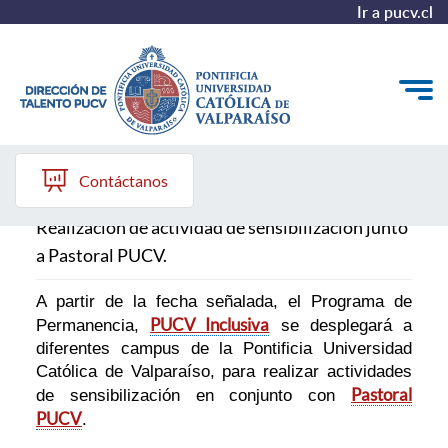
Ir a pucv.cl
Ponte en mi lugar
Quiénes somos
Contáctanos
Nuestros Programas
Realización de actividad de sensibilización junto
a Pastoral PUCV.
Investigación
Recursos
A partir de la fecha señalada, el Programa de
PUCV Inclusiva
Permanencia,
se desplegará a
diferentes campus de la Pontificia Universidad
Católica de Valparaíso, para realizar actividades
Pastoral
de sensibilización en conjunto con
PUCV
.