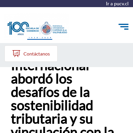
Ir a pucv.cl
Seminario
Quiénes somos
Contáctanos
Internacional
Vinculación con el Medio
abordó los
Formación Continua
desafíos de la
Postgrados
sostenibilidad
Admisión
tributaria y su
ALUMNI
vinculación con la