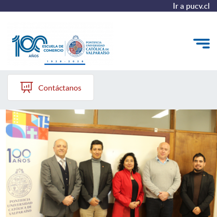
Ir a pucv.cl
Escuela de Comercio PUCV
Quiénes somos
Contáctanos
Vinculación con el Medio
Formación Continua
Postgrados
Admisión
ALUMNI