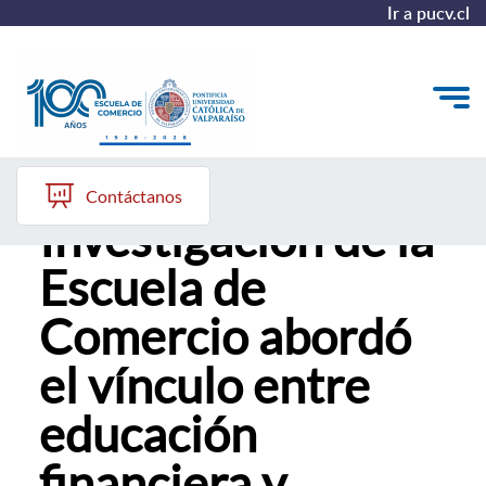
Ir a pucv.cl
Seminario de
Quiénes somos
Contáctanos
Investigación de la
Vinculación con el Medio
Escuela de
Formación Continua
Comercio abordó
Postgrados
el vínculo entre
Admisión
educación
ALUMNI
financiera y