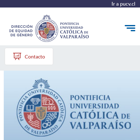
Ir a pucv.cl
Dirección Equidad de Género
Quiénes somos
Contacto
Diagnóstico y Política
Plan de Acción
Modelo de Prevención
Repositorio
Redes de Trabajo