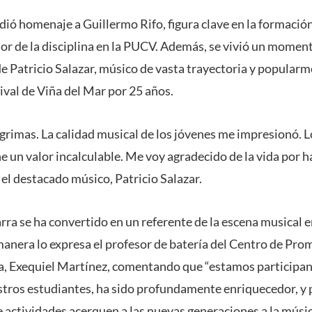
indió homenaje a Guillermo Rifo, figura clave en la formació
sor de la disciplina en la PUCV. Además, se vivió un mom
de Patricio Salazar, músico de vasta trayectoria y popular
tival de Viña del Mar por 25 años.
ágrimas. La calidad musical de los jóvenes me impresionó. 
e un valor incalculable. Me voy agradecido de la vida por ha
l destacado músico, Patricio Salazar.
arra se ha convertido en un referente de la escena musical e
manera lo expresa el profesor de batería del Centro de Prom
ta, Exequiel Martínez, comentando que “estamos participan
tros estudiantes, ha sido profundamente enriquecedor, y 
e actividades acerquen a las nuevas generaciones a la músic