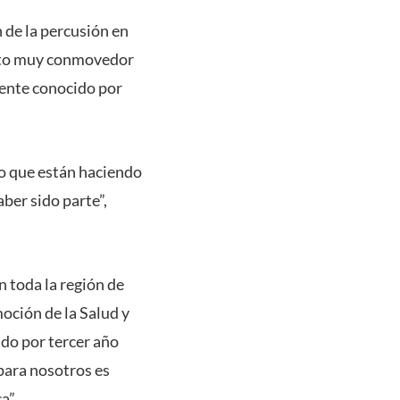
n de la percusión en
ento muy conmovedor
mente conocido por
Lo que están haciendo
ber sido parte”,
n toda la región de
oción de la Salud y
do por tercer año
para nosotros es
a”.