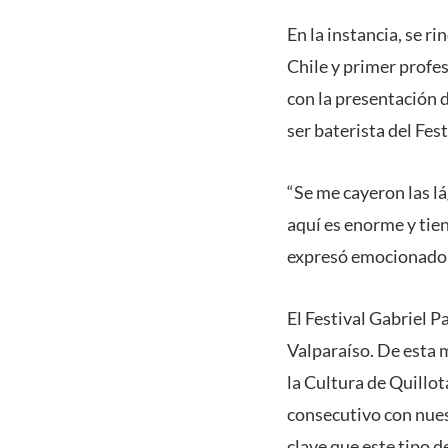
En la instancia, se r
Chile y primer profe
con la presentación 
ser baterista del Fes
“Se me cayeron las l
aquí es enorme y tien
expresó emocionado e
El Festival Gabriel P
Valparaíso. De esta 
la Cultura de Quillo
consecutivo con nues
clave que este tipo d