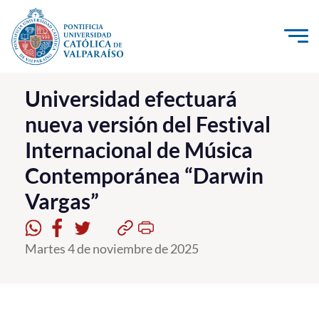
Click acá para ir directamente al contenido
La Universidad
Universidad efectuará
nueva versión del Festival
Investigación, Creación e Innovación
Internacional de Música
PUCV Internacional
Contemporánea “Darwin
Vinculación con el Medio
Vargas”
Admisión
Martes 4 de noviembre de 2025
Pregrado
Postgrado
Formación Continua