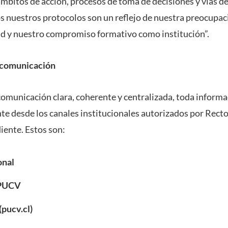
 ámbitos de acción, procesos de toma de decisiones y vías d
os nuestros protocolos son un reflejo de nuestra preocupac
d y nuestro compromiso formativo como institución”.
e comunicación
omunicación clara, coherente y centralizada, toda informac
te desde los canales institucionales autorizados por Recto
iente. Estos son:
onal
 PUCV
(pucv.cl)