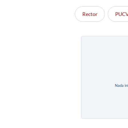
Rector
PUC
Nada in