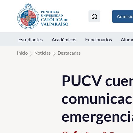
Click acá para ir directamente al contenido
Admisi
Estudiantes
Académicos
Funcionarios
Alum
Inicio
Noticias
Destacadas
PUCV cuen
comunicaci
emergenci