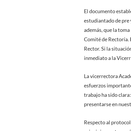
El documento establec
estudiantado de pre 
además, que la toma d
Comité de Rectoría. E
Rector. Si la situac
inmediato a la Vicer
La vicerrectora Aca
esfuerzos importantes
trabajo ha sido clar
presentarse en nuest
Respecto al protocol