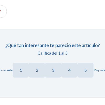
V
¿Qué tan interesante te pareció este artículo?
Califica del 1 al 5
1
2
3
4
5
teresante
Muy int