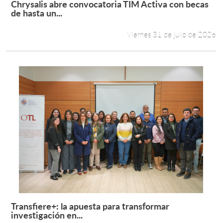
Chrysalis abre convocatoria TIM Activa con becas
Leer más +
de hasta un...
Estudiantes
Viernes 31 de julio de 2026
Académicos
Funcionarios
Alumni
English
Transfiere+: la apuesta para transformar
Leer más +
investigación en...