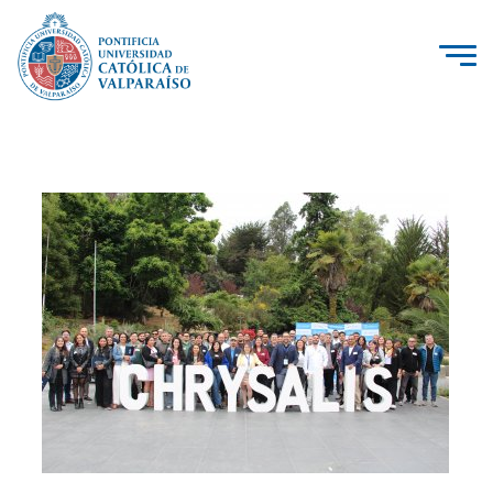
La Universidad
Investigación, Creación e Innovación
PUCV Internacional
Vinculación con el Medio
Admisión
Pregrado
Postgrado
Formación Continua