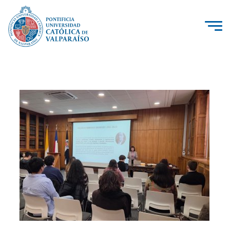
La Universidad
Investigación, Creación e Innovación
PUCV Internacional
Vinculación con el Medio
Admisión
Pregrado
Postgrado
Formación Continua