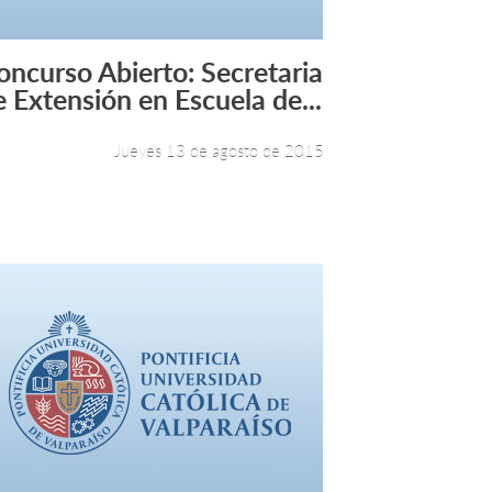
oncurso Abierto: Secretaria
Leer más +
e Extensión en Escuela de...
Jueves 13 de agosto de 2015