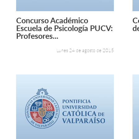
Concurso Académico
C
Leer más +
Escuela de Psicología PUCV:
d
Profesores...
Lunes 24 de agosto de 2015