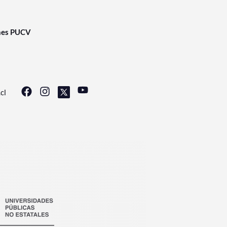
nes PUCV
cl