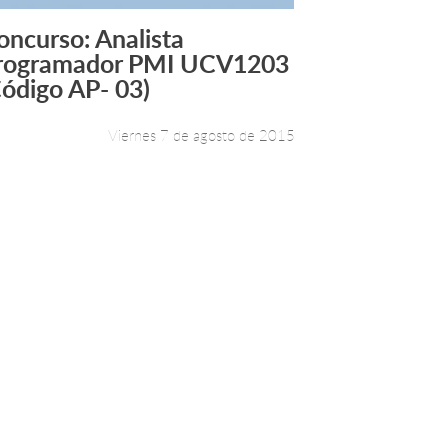
oncurso: Analista
Leer más +
rogramador PMI UCV1203
Código AP- 03)
Viernes 7 de agosto de 2015