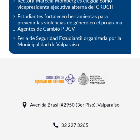
Rectora Marcela Momberg es elegida como
vicepresidenta ejecutiva alterna del CRUCH
Estudiantes fortalecen herramientas para
prevenir las violencias de género en el programa
Agentes de Cambio PUCV
Feria de Seguridad Estudiantil organizada por la
Municipalidad de Valparaíso
Avenida Brasil #2950 (3er Piso), Valparaíso
32 227 3265