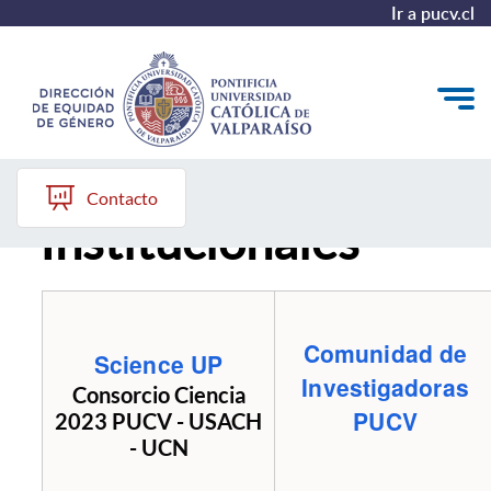
Ir a pucv.cl
Proyectos
Quiénes somos
Contacto
Institucionales
Diagnóstico y Política
Plan de Acción
Modelo de Prevención
Comunidad de
Science UP
Repositorio
Investigadoras
Consorcio Ciencia
PUCV
2023 PUCV - USACH
Redes de Trabajo
- UCN