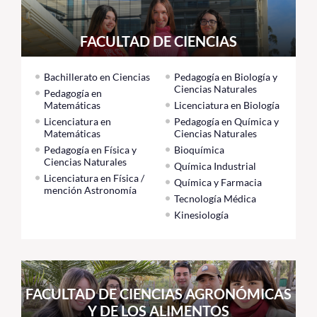
Estudiantes
FACULTAD DE CIENCIAS
Académicos
Bachillerato en Ciencias
Pedagogía en Biología y
Ciencias Naturales
Funcionarios
Pedagogía en
Matemáticas
Licenciatura en Biología
Alumni
Licenciatura en
Pedagogía en Química y
Matemáticas
Ciencias Naturales
Pedagogía en Física y
Bioquímica
Ciencias Naturales
Química Industrial
English
Licenciatura en Física /
Química y Farmacia
mención Astronomía
Tecnología Médica
Kinesiología
FACULTAD DE CIENCIAS AGRONÓMICAS
Y DE LOS ALIMENTOS