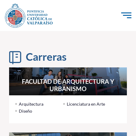
Click acá para ir directamente al contenido
La Universidad
Investigación, Creación e Innovación
Carreras
PUCV Internacional
Vinculación con el Medio
FACULTAD DE ARQUITECTURA Y
URBANISMO
Admisión
Arquitectura
Licenciatura en Arte
Pregrado
Diseño
Postgrado
Formación Continua