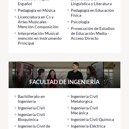
Español
Lingüística y Literatura
Pedagogía en Música
Pedagogía en Educación
Física
Licenciatura en Cs y
Artes Musicales -
Psicología
Mención Composición
Prosecución de Estudios
Interpretación Musical
de Educación Media -
mención en Instrumento
Acceso Directo
Principal
FACULTAD DE INGENIERÍA
Bachillerato en
Ingeniería Civil
Ingeniería
Metalúrgica
Ingeniería Civil
Ingeniería Civil
Mecánica
Ingeniería Civil
Bioquímica
Ingeniería Civil Química
Ingeniería Civil de
Ingeniería Eléctrica