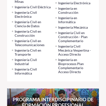
Minas
Ingeniería Electrónica
Ingeniería Civil Eléctrica
Ingeniería en
Ingeniería Civil
Construcción
Electrónica
Ingeniería en
Ingeniería Civil en
Informática
Ciencia de Datos
Ingeniería Mecánica
Ingeniería Civil en
Ingeniería Civil en
Construcción
Construcción - Plan
Ingeniería Civil en
Complementario
Telecomunicaciones
Ingeniería Civil
Ingeniería Civil en
Mecánica Vespertina -
Transporte
Acceso Directo
Ingeniería Civil
Ingeniería en
Industrial
Bioprocesos Plan
Complementario
Ingeniería Civil
Acceso Directo
Informática
PROGRAMA INTERDISCIPINARIO DE
FORMACIÓN PROFESIONAL