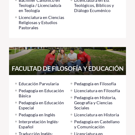
Bachiller Canónico en
Licenciatura en Est
Teología / Licenciado/a
Teológicos, Bíblicos y
en Teología
Diálogo Ecuménico
Licenciatura en Ciencias
Religiosas y Estudios
Pastorales
FACULTAD DE FILOSOFÍA Y EDUCACIÓN
Educación Parvularia
Pedagogía en Filosofía
Pedagogía en Educación
Licenciatura en Filosofía
Básica
Pedagogía en Historia,
Pedagogía en Educación
Geografía y Ciencias
Especial
Sociales
Pedagogía en Inglés
Licenciatura en Historia
Interpretación Inglés-
Pedagogía en Castellano
Español
y Comunicación
Traducción Inglés-
Licenciatura en