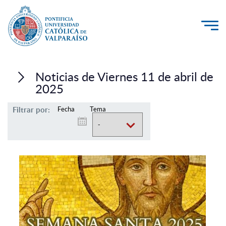
La Universidad
Noticias de Viernes 11 de abril de
Investigación, Creación e Innovación
2025
PUCV Internacional
Filtrar por:
Fecha
Tema
Vinculación con el Medio
Admisión
Pregrado
Postgrado
Formación Continua