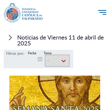
La Universidad
Noticias de Viernes 11 de abril de
Investigación, Creación e Innovación
2025
PUCV Internacional
Filtrar por:
Fecha
Tema
Vinculación con el Medio
Admisión
Pregrado
Postgrado
Formación Continua