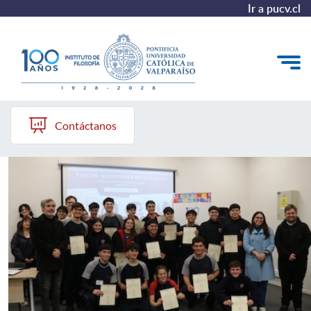
Ir a pucv.cl
Instituto de Filosofía PUCV
El Instituto
Contáctanos
Pregrado
Postgrado
Colección Philosophica
Formación Continua