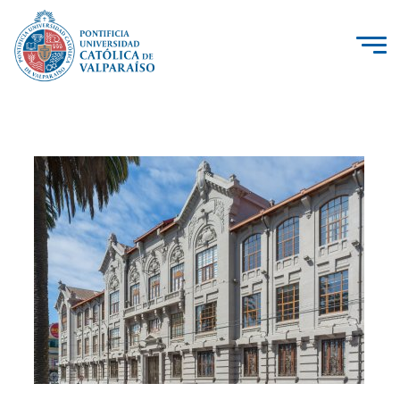
La Universidad
Investigación, Creación e Innovación
PUCV Internacional
Vinculación con el Medio
Admisión
Pregrado
Postgrado
Formación Continua