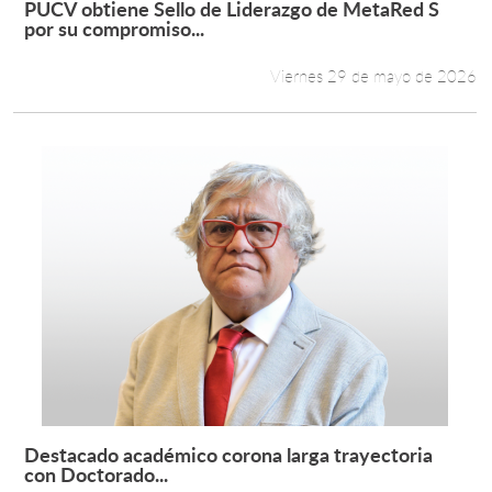
PUCV obtiene Sello de Liderazgo de MetaRed S
Leer más +
por su compromiso...
Estudiantes
Viernes 29 de mayo de 2026
Académicos
Funcionarios
Alumni
English
Destacado académico corona larga trayectoria
Leer más +
con Doctorado...