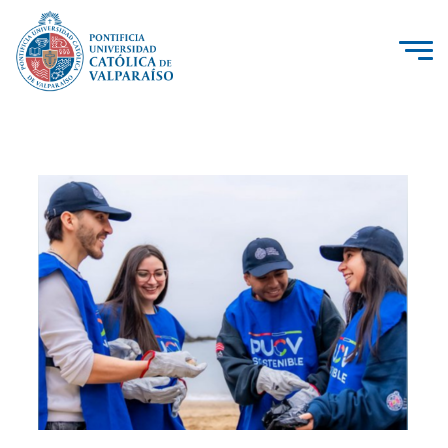
La Universidad
Investigación, Creación e Innovación
PUCV Internacional
Vinculación con el Medio
Admisión
Pregrado
Postgrado
Formación Continua