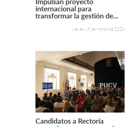
Impulsan proyecto
Leer más +
internacional para
transformar la gestión de...
Jueves 19 de marzo de 2026
Candidatos a Rectoría
Leer más +