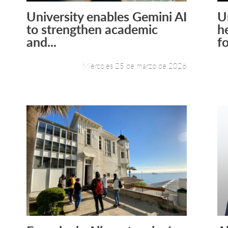
University enables Gemini AI
U
Leer más +
to strengthen academic
h
and...
fo
Miércoles 25 de marzo de 2026