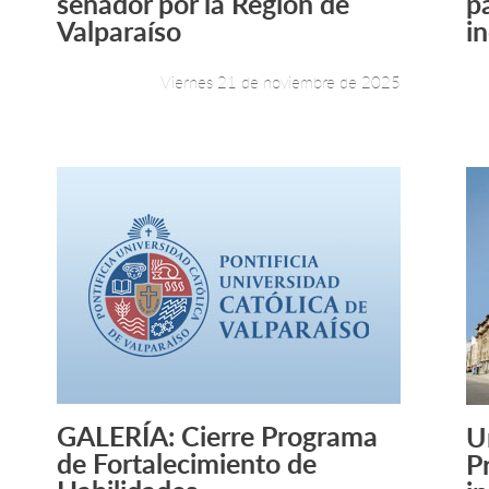
senador por la Región de
p
Valparaíso
in
Viernes 21 de noviembre de 2025
GALERÍA: Cierre Programa
U
Leer más +
de Fortalecimiento de
P