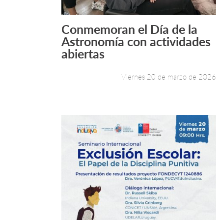
Conmemoran el Día de la
Leer más +
Astronomía con actividades
abiertas
Viernes 20 de marzo de 2026