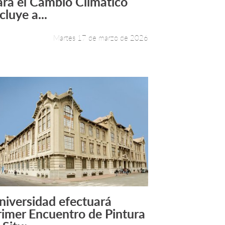
ara el Cambio Climático
cluye a...
Martes 17 de marzo de 2026
niversidad efectuará
Leer más +
rimer Encuentro de Pintura