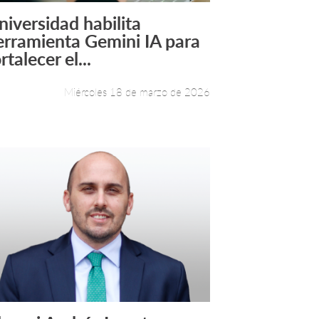
niversidad habilita
Leer más +
erramienta Gemini IA para
rtalecer el...
Miércoles 18 de marzo de 2026