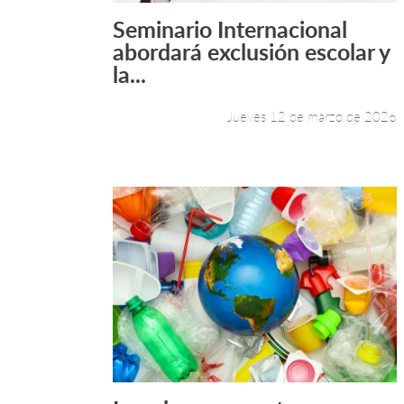
Seminario Internacional
Leer más +
abordará exclusión escolar y
la...
Jueves 12 de marzo de 2026