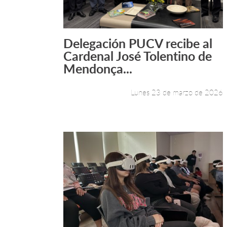
Delegación PUCV recibe al
Leer más +
Cardenal José Tolentino de
Mendonça...
Lunes 23 de marzo de 2026