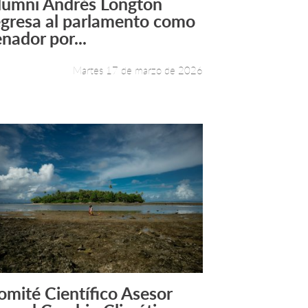
lumni Andrés Longton
Leer más +
egresa al parlamento como
enador por...
Martes 17 de marzo de 2026
omité Científico Asesor
Leer más +