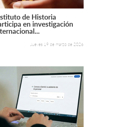
nstituto de Historia
Leer más +
articipa en investigación
ternacional...
Jueves 19 de marzo de 2026