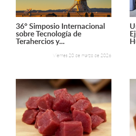
36° Simposio Internacional
U
Leer más +
sobre Tecnología de
E
Terahercios y...
H
Viernes 20 de marzo de 2026