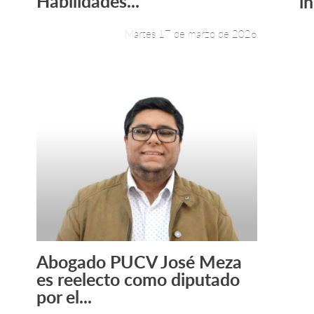
Habilidades...
in
Martes 17 de marzo de 2026
Abogado PUCV José Meza
Leer más +
es reelecto como diputado
por el...