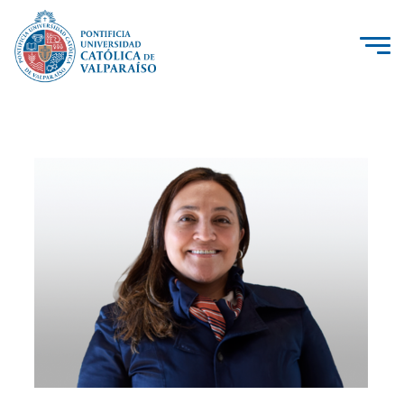
La Universidad
Investigación, Creación e Innovación
PUCV Internacional
Vinculación con el Medio
Admisión
Pregrado
Postgrado
Formación Continua