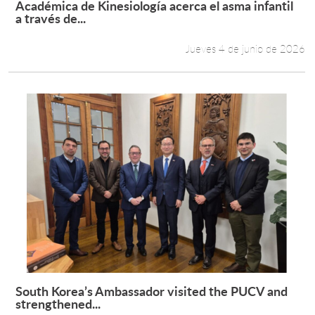
Académica de Kinesiología acerca el asma infantil
Leer más +
a través de...
Estudiantes
Jueves 4 de junio de 2026
Académicos
Funcionarios
Alumni
English
South Korea’s Ambassador visited the PUCV and
Leer más +
strengthened...