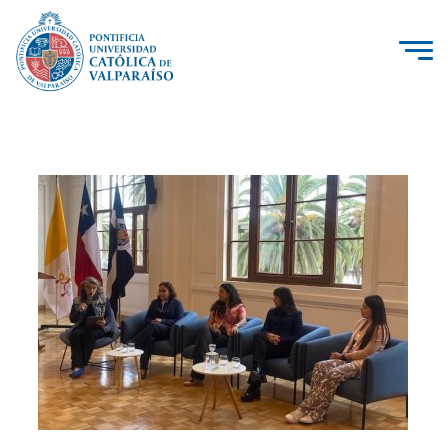
La Universidad
Investigación, Creación e Innovación
PUCV Internacional
Vinculación con el Medio
Admisión
Pregrado
Postgrado
Formación Continua