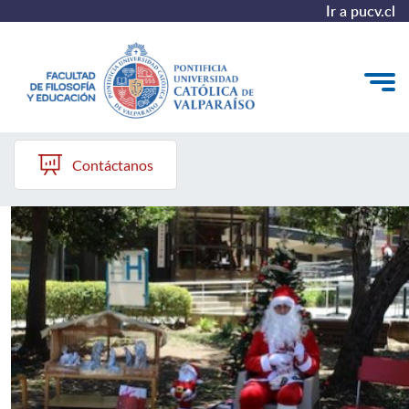
Ir a pucv.cl
FILED PUCV
Quiénes somos
Contáctanos
Líneas de trabajo 2025-2028
Historia
Proyecto Conocimientos 2030
Reportes