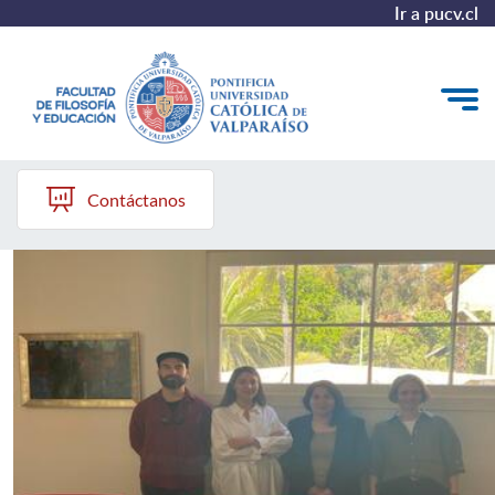
Ir a pucv.cl
FILED PUCV
Quiénes somos
Contáctanos
Líneas de trabajo 2025-2028
Historia
Proyecto Conocimientos 2030
Reportes