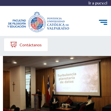
Ir a pucv.cl
FILED PUCV
Quiénes somos
Contáctanos
Líneas de trabajo 2025-2028
Historia
Proyecto Conocimientos 2030
Reportes